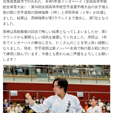
北海道恵庭市で行われた、令和
5
年度インターハイ（全国高等学校
総合体育大会）・第
50
回全国高等学校空手道選手権大会の女子個人
形の部に空手道部の髙栁瑞希（
3
年）と岸田羽未（１年）が出場し
ました。
結果は、髙栁瑞希が第
3
ラウンドまで進出し、第
7
位となり
ました。
髙栁は高校最後の試合で悔しい結果となってしまいましたが、第1
ラウンドから素晴らしい演武を披露してくれました。岸田は、
1
年
生でインターハイの舞台に立ち、たくさんのことを学ぶ良い経験に
なりました。
現在、空手道部は新メンバー全員で秋の新人戦に向け
て練習に励んでいます。今後とも変わらぬご声援をよろしくお願い
します！