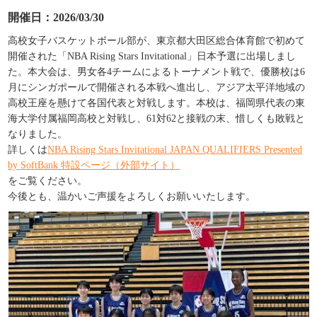
開催日：2026/03/30
高校女子バスケットボール部が、東京都大田区総合体育館で初めて
開催された「
NBA Rising Stars Invitational
」日本予選に出場しまし
た。本大会は、男女各
4
チームによるトーナメント戦で、優勝校は
6
月にシンガポールで開催される本戦へ進出し、アジア太平洋地域の
高校王座を懸けて各国代表と対戦します。本校は、福岡県代表の東
海大学付属福岡高校と対戦し、
61
対
62
と接戦の末、惜しくも敗戦と
なりました。
詳しくは
NBA Rising Stars Invitational JAPAN QUALIFIERS Presented
by SoftBank
特設ページ（外部サイト）
をご覧ください。
今後とも、温かいご声援をよろしくお願いいたします。