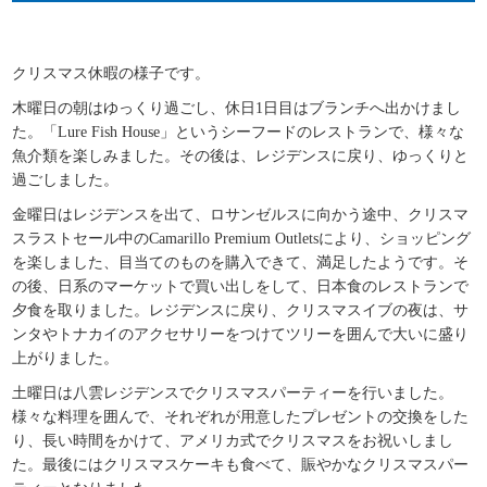
クリスマス休暇の様子です。
木曜日の朝はゆっくり過ごし、休日
1
日目はブランチへ出かけまし
た。「
Lure Fish House
」というシーフードのレストランで、様々な
魚介類を楽しみました。その後は、レジデンスに戻り、ゆっくりと
過ごしました。
金曜日はレジデンスを出て、ロサンゼルスに向かう途中、クリスマ
スラストセール中の
Camarillo Premium Outletsに
より、ショッピング
を楽しました、目当てのものを購入できて、満足したようです。そ
の後、日系のマーケットで買い出しをして、日本食のレストランで
夕食を取りました。レジデンスに戻り、クリスマスイブの夜は、サ
ンタやトナカイのアクセサリーをつけてツリーを囲んで大いに盛り
上がりました。
土曜日は八雲レジデンスでクリスマスパーティーを行いました。
様々な料理を囲んで、それぞれが用意したプレゼントの交換をした
り、長い時間をかけて、アメリカ式でクリスマスをお祝いしまし
た。最後にはクリスマスケーキも食べて、賑やかなクリスマスパー