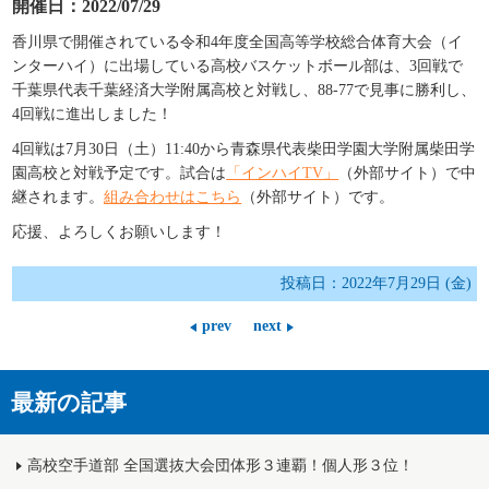
開催日：2022/07/29
香川県で開催されている令和4年度全国高等学校総合体育大会（イ
ンターハイ）に出場している高校バスケットボール部は、3回戦で
千葉県代表千葉経済大学附属高校と対戦し、88-77で見事に勝利し、
4回戦に進出しました！
4回戦は7月30日（土）11:40から青森県代表柴田学園大学附属柴田学
園高校と対戦予定です。試合は
「インハイTV」
（外部サイト）で中
継されます。
組み合わせはこちら
（外部サイト）です。
応援、よろしくお願いします！
投稿日：2022年7月29日 (金)
prev
next
最新の記事
高校空手道部 全国選抜大会団体形３連覇！個人形３位！