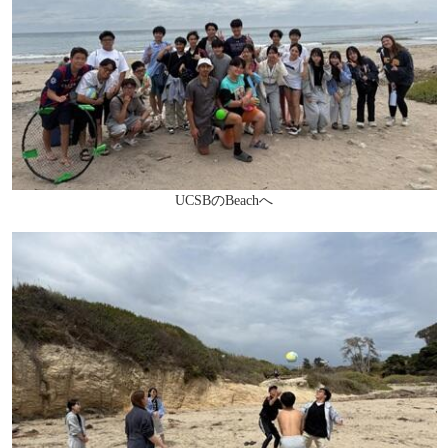
UCSBのBeachへ