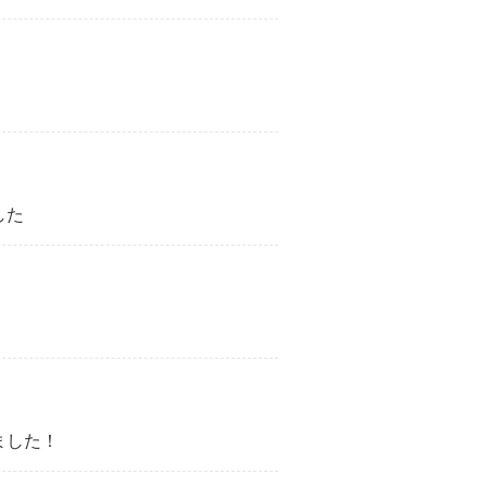
した
ました！