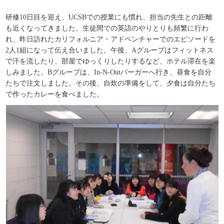
研修
10
日目を迎え、UCSBでの授業にも慣れ、担当の先生との距離
も近くなってきました。
生徒間での英語のやりとりも頻繁に行わ
れ、昨日訪れたカリフォルニア・アドベンチャーでのエピソードを
2
人
1
組になって伝え合いました。
午後、
A
グループはフィットネス
で汗を流したり、部屋でゆっくりしたりするなど、ホテル滞在を楽
しみました。
B
グループは、
In-N-Out
バーガーへ行き、昼食を自分
たちで注文しました。その後、自炊の準備をして、夕食は自分たち
で作ったカレーを食べました。