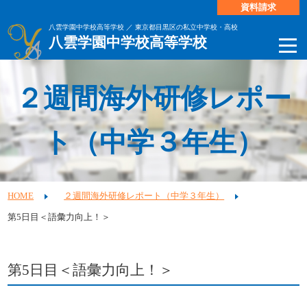
資料請求
八雲学園中学校高等学校 ／ 東京都目黒区の私立中学校・高校
八雲学園中学校高等学校
２週間海外研修レポー
ト（中学３年生）
HOME
２週間海外研修レポート（中学３年生）
第5日目＜語彙力向上！＞
第5日目＜語彙力向上！＞