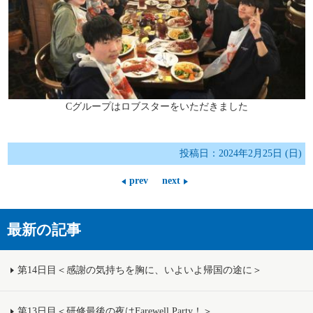
Cグループはロブスターをいただきました
投稿日：2024年2月25日 (日)
prev
next
最新の記事
第14日目＜感謝の気持ちを胸に、いよいよ帰国の途に＞
第13日目＜研修最後の夜はFarewell Party！＞