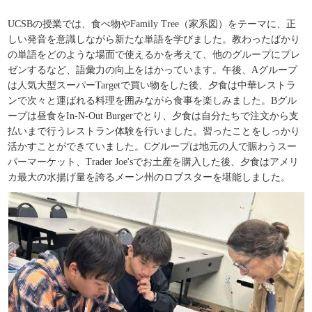
UCSBの授業では、食べ物や
Family Tree
（家系図）をテーマに、正
しい発音を意識しながら新たな単語を学びました。教わったばかり
の単語をどのような場面で使えるかを考えて、他のグループにプレ
ゼンするなど、語彙力の向上をはかっています。午後、
A
グループ
は人気大型スーパー
Target
で買い物をした後、夕食は中華レストラ
ンで次々と運ばれる料理を囲みながら食事を楽しみました。
B
グル
ープは昼食を
In-N-Out Burger
でとり、夕食は自分たちで注文から支
払いまで行うレストラン体験を行いました。習ったことをしっかり
活かすことができていました。
C
グループは地元の人で賑わうスー
パーマーケット、
Trader Joe's
でお土産を購入した後、夕食はアメリ
カ最大の水揚げ量を誇るメーン州のロブスターを堪能しました。