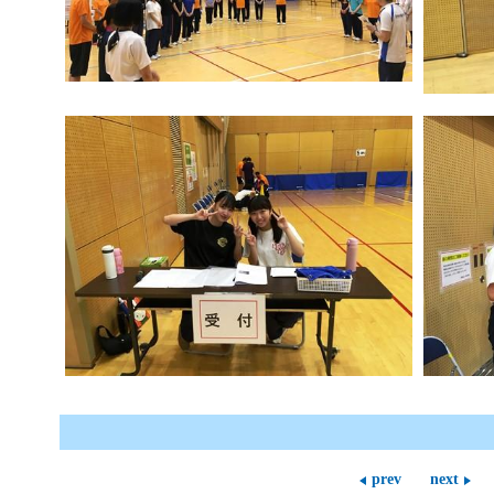
prev
next