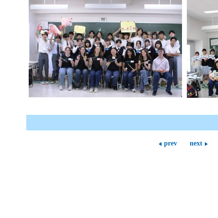
prev
next