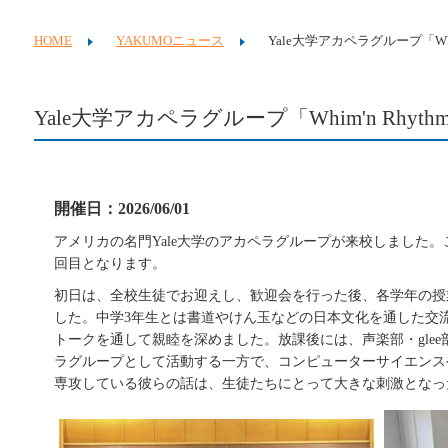
HOME
YAKUMOニュース
Yale大学アカペラグループ「Whi
Yale大学アカペラグループ「Whim'n Rhyt
開催日：2026/06/01
アメリカの名門
Yale
大学のアカペラグループが来校しました。こ
回目となります。
初日は、
全校生徒でお迎えし、歓迎会を行った後、各学年の授
した。中学3年生とは書道やけん玉などの日本文化を通した交
トークを通して親睦を深めました。放課後には、声楽部・gle
ラグループとして活動する一方で、コンピューターサイエンス
専攻している彼らの話は、生徒たちにとって大きな刺激となっ