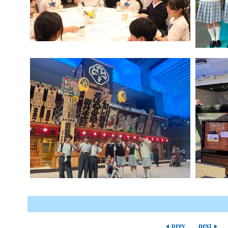
prev
next