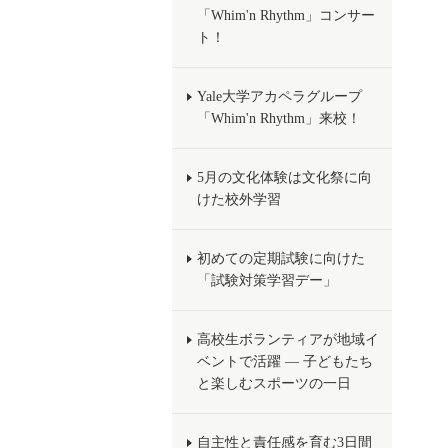
「Whim'n Rhythm」コンサー
ト！
Yale大学アカペラグループ
「Whim'n Rhythm」来校！
5月の文化体験は文化祭に向
けた校外学習
初めての定期試験に向けた
「試験対策学習デー」
高校生ボランティアが地域イ
ベントで活躍 ― 子どもたち
と楽しむスポーツの一日
自主性と責任感を育む3日間