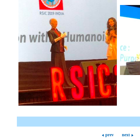
prev
next