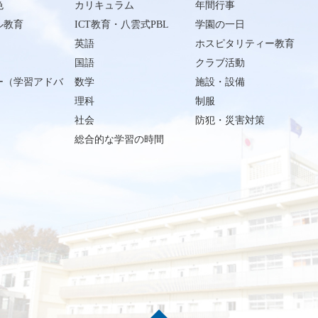
色
カリキュラム
年間行事
ル教育
ICT教育・八雲式PBL
学園の一日
英語
ホスピタリティー教育
国語
クラブ活動
ー（学習アドバ
数学
施設・設備
理科
制服
社会
防犯・災害対策
総合的な学習の時間