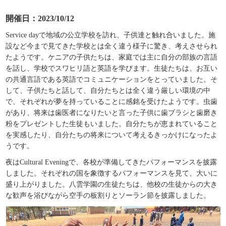
開催日：2023/10/12
Service day
で地域の公立学校を訪れ、子供達と触れ合いました。施
設など今まで見てきた学校とは全く違う様子に驚き、考えさせられ
たようです。ケニアの子供たちは、家庭では主に自分の部族の言語
を話し、学校でスワヒリ語と英語を学びます。生徒たちは、お互い
の共通言語である英語でコミュニケーションをとっていました。そ
して、子供たちと話して、自分たちとは全く違う厳しい環境の中
で、それぞれが夢を持っていることに感銘を受けたようです。虫歯
があり、将来は歯医者になりたいと言った子供に歯ブラシと歯磨き
粉をプレゼントした生徒もいました。自分たちが恵まれていること
を実感したり、自分たちの将来について考えるきっかけになったよ
うです。
夜は
Cultural Evening
で、各校が準備してきたパフォーマンスを披露
しました。それぞれの国を象徴するパフォーマンスを見て、大いに
盛り上がりました。八雲学園の生徒たちは、他校の生徒からの大き
な歓声を浴びながら空手の板割りとソーラン節を披露しました。