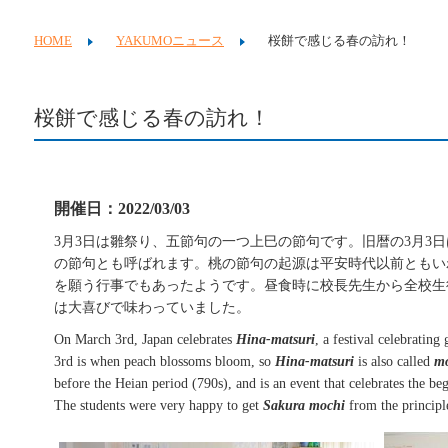
HOME
YAKUMOニュース
桜餅で感じる春の訪れ！
桜餅で感じる春の訪れ！
開催日：2022/03/03
3月3日は雛祭り、五節句の一つ上巳の節句です。旧暦の3月3
の節句とも呼ばれます。桃の節句の起源は平安時代以前ともい
を願う行事でもあったようです。昼食時に校長先生から全校生
は大喜びで味わっていました。
On March 3rd, Japan celebrates
Hina-matsuri
, a festival celebrating
3
rd
is when peach blossoms bloom, so
Hina-matsuri
is also called
m
before the Heian period (790s), and is an event that celebrates the b
The students were very happy to get
Sakura mochi
from the principl