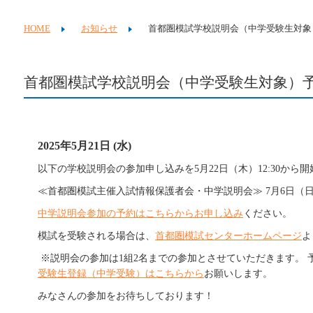
HOME
お知らせ
首都圏模試学校説明会（中学受験生対象
首都圏模試学校説明会（中学受験生対象）
2025年5月21日 (水)
以下の学校説明会の参加申し込みを5月22日（木）12:30から
≪首都圏模試主催入試情報保護者会・中学説明会≫ 7月6日（日）9:0
中学説明会
参加の予約は
こちらからお申し込み
ください。
模試を受験される場合は、
首都圏模試センターホームページ
よ
※説明会の参加は
1組2名までの参加とさせていただきます。
受験生登録（中学受験）はこちらから
お願いします。
みなさんの参加をお待ちしております！